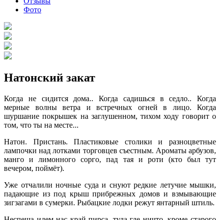
Отзывы
Фото
Натонский закат
Когда не сидится дома.. Когда садишься в седло.. Когда
мерные волны ветра и встречных огней в лицо. Когда
шуршание покрышек на заглушенном, тихом ходу говорит о
том, что ты на месте...
Натон. Пристань. Пластиковые столики и разноцветные
лампочки над лотками торговцев съестным. Ароматы арбузов,
манго и лимонного сорго, пад тая и роти (кто был тут
вечером, поймёт).
Уже отчалили ночные суда и снуют редкие летучие мышки,
падающие из под крыш прибрежных домов и взмывающие
зигзагами в сумерки. Рыбацкие лодки режут янтарный штиль.
Неспеша идем нас край пирса, туда где ничто, кроме старого