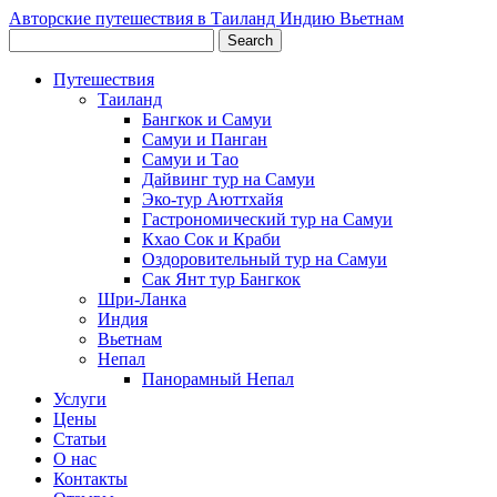
Авторские путешествия в Таиланд Индию Вьетнам
Путешествия
Таиланд
Бангкок и Самуи
Самуи и Панган
Самуи и Тао
Дайвинг тур на Самуи
Эко-тур Аюттхайя
Гастрономический тур на Самуи
Кхао Сок и Краби
Оздоровительный тур на Самуи
Сак Янт тур Бангкок
Шри-Ланка
Индия
Вьетнам
Непал
Панорамный Непал
Услуги
Цены
Статьи
О нас
Контакты