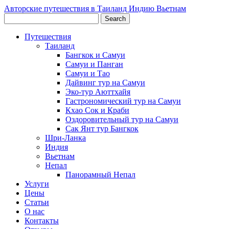
Авторские путешествия в Таиланд Индию Вьетнам
Путешествия
Таиланд
Бангкок и Самуи
Самуи и Панган
Самуи и Тао
Дайвинг тур на Самуи
Эко-тур Аюттхайя
Гастрономический тур на Самуи
Кхао Сок и Краби
Оздоровительный тур на Самуи
Сак Янт тур Бангкок
Шри-Ланка
Индия
Вьетнам
Непал
Панорамный Непал
Услуги
Цены
Статьи
О нас
Контакты