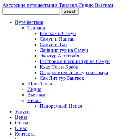
Авторские путешествия в Таиланд Индию Вьетнам
Путешествия
Таиланд
Бангкок и Самуи
Самуи и Панган
Самуи и Тао
Дайвинг тур на Самуи
Эко-тур Аюттхайя
Гастрономический тур на Самуи
Кхао Сок и Краби
Оздоровительный тур на Самуи
Сак Янт тур Бангкок
Шри-Ланка
Индия
Вьетнам
Непал
Панорамный Непал
Услуги
Цены
Статьи
О нас
Контакты