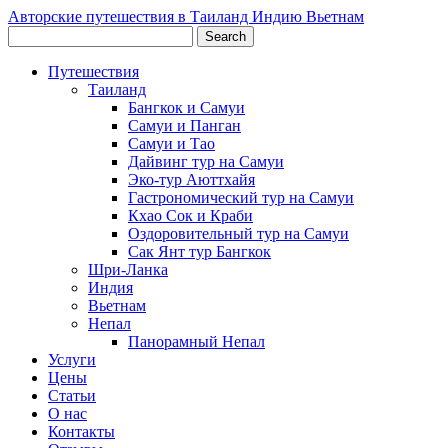
Авторские путешествия в Таиланд Индию Вьетнам
Путешествия
Таиланд
Бангкок и Самуи
Самуи и Панган
Самуи и Тао
Дайвинг тур на Самуи
Эко-тур Аюттхайя
Гастрономический тур на Самуи
Кхао Сок и Краби
Оздоровительный тур на Самуи
Сак Янт тур Бангкок
Шри-Ланка
Индия
Вьетнам
Непал
Панорамный Непал
Услуги
Цены
Статьи
О нас
Контакты