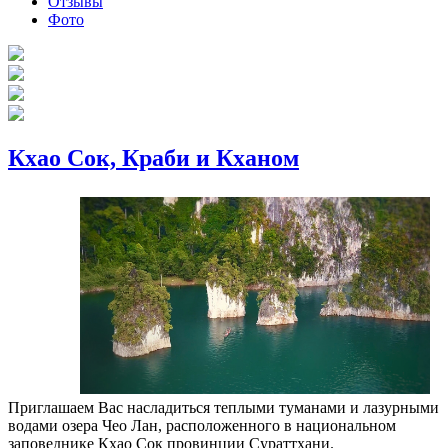
Отзывы
Фото
Кхао Сок, Краби и Кханом
Приглашаем Вас насладиться теплыми туманами и лазурными
водами озера Чео Лан, расположенного в национальном
заповеднике Кхао Сок провинции Сураттхани.