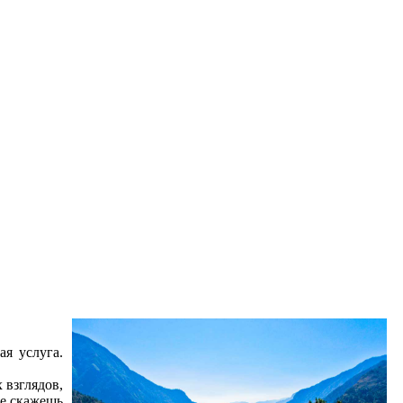
я услуга.
 взглядов,
не скажешь