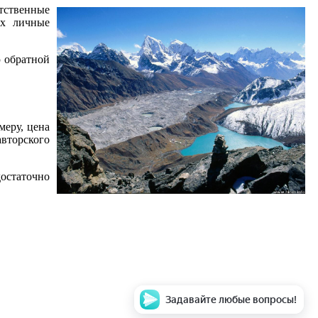
етственные
ях личные
ю обратной
меру, цена
авторского
достаточно
Задавайте любые вопросы!