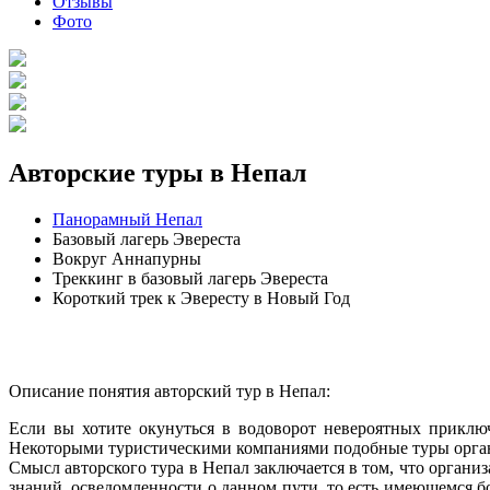
Отзывы
Фото
Авторские туры в Непал
Панорамный Непал
Базовый лагерь Эвереста
Вокруг Аннапурны
Треккинг в базовый лагерь Эвереста
Короткий трек к Эвересту в Новый Год
Описание понятия авторский тур в Непал:
Если вы хотите окунуться в водоворот невероятных приключ
Некоторыми туристическими компаниями подобные туры орган
Смысл авторского тура в Непал заключается в том, что органи
знаний, осведомленности о данном пути, то есть имеющемся бо