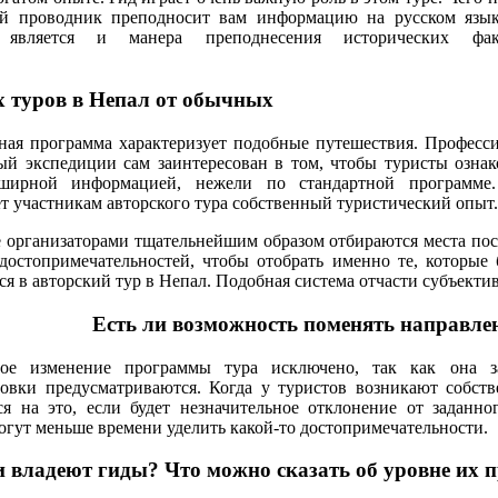
ной проводник преподносит вам информацию на русском язы
й является и манера преподнесения исторических фа
 туров в Непал от обычных
ная программа характеризует подобные путешествия. Професс
ый экспедиции сам заинтересован в том, чтобы туристы ознак
бширной информацией, нежели по стандартной программе
т участникам авторского тура собственный туристический опыт.
 организаторами тщательнейшим образом отбираются места посе
 достопримечательностей, чтобы отобрать именно те, которы
я в авторский тур в Непал. Подобная система отчасти субъектив
Есть ли возможность поменять направле
ое изменение программы тура исключено, так как она за
ровки предусматриваются. Когда у туристов возникают собст
ься на это, если будет незначительное отклонение от заданн
могут меньше времени уделить какой-то достопримечательности.
владеют гиды? Что можно сказать об уровне их 