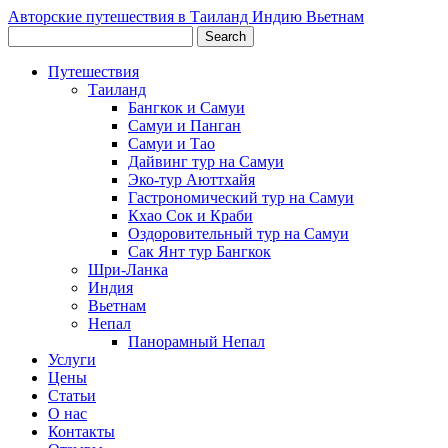
Авторские путешествия в Таиланд Индию Вьетнам
Путешествия
Таиланд
Бангкок и Самуи
Самуи и Панган
Самуи и Тао
Дайвинг тур на Самуи
Эко-тур Аюттхайя
Гастрономический тур на Самуи
Кхао Сок и Краби
Оздоровительный тур на Самуи
Сак Янт тур Бангкок
Шри-Ланка
Индия
Вьетнам
Непал
Панорамный Непал
Услуги
Цены
Статьи
О нас
Контакты