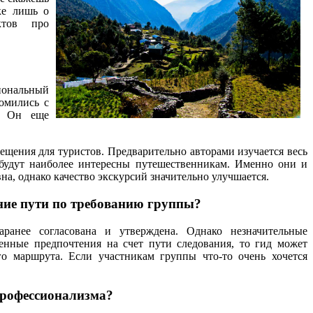
ке лишь о
ктов про
иональный
омились с
. Он еще
щения для туристов. Предварительно авторами изучается весь
е будут наиболее интересны путешественникам. Именно они и
на, однако качество экскурсий значительно улучшается.
ние пути по требованию группы?
ранее согласована и утверждена. Однако незначительные
венные предпочтения на счет пути следования, то гид может
ого маршрута. Если участникам группы что-то очень хочется
профессионализма?