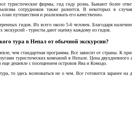
и все туристические фирмы, гид гиду рознь. Бывают более отв
нализма сотрудников также разнится. В некоторых в случа
 план путешествия и реализовать его качественно.
еренных гидов. Их всего около 5-6 человек. Благодаря наличи
ых экскурсий - туристы дают оценку каждому из гидов.
кого тура в Непал от обычной экскурсии?
вле, чем стандартная программа. Все зависит от страны. К при
слугами туристических компаний в Непале. Цена двухдневного 
ии еще дешевле с посещением островов Ява и Комодо.
ра, то здесь волноваться не о чем. Все готовится заранее на 