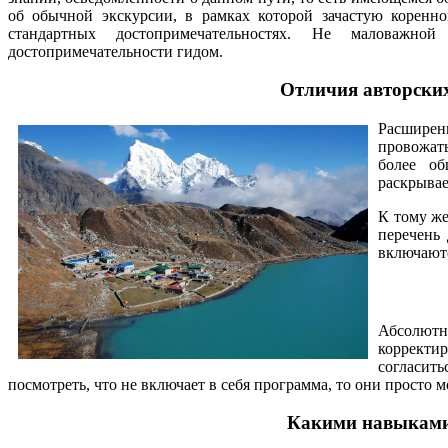
об обычной экскурсии, в рамках которой зачастую корен
стандартных достопримечательностях. Не маловажно
достопримечательности гидом.
Отличия авторских
Расширен
провожат
более о
раскрывае
К тому же
перечень
включаютс
Абсолютн
корректи
согласит
посмотреть, что не включает в себя программа, то они просто 
Какими навыками 